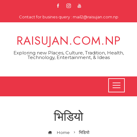
Skip
to
Contact for busines query : mail2@raisujan.com.np
content
RAISUJAN.COM.NP
Exploring new Places, Culture, Tradition, Health,
Technology, Entertainment, & Ideas
भिडियो
Home
भिडियो