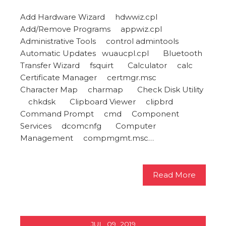
Add Hardware Wizard hdwwiz.cpl
Add/Remove Programs appwiz.cpl
Administrative Tools control admintools
Automatic Updates wuaucpl.cpl Bluetooth
Transfer Wizard fsquirt Calculator calc
Certificate Manager certmgr.msc
Character Map charmap Check Disk Utility
chkdsk Clipboard Viewer clipbrd
Command Prompt cmd Component
Services dcomcnfg Computer
Management compmgmt.msc…
Read More
JUL
09
2019