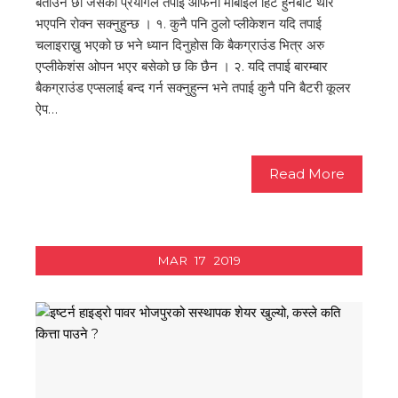
बताउने छौं जसको प्रयोगले तपाई आफनो मोबाईल हिट हुनबाट थोरै
भएपनि रोक्न सक्नुहुन्छ । १. कुनै पनि ठुलो प्लीकेशन यदि तपाई
चलाइराख्नु भएको छ भने ध्यान दिनुहोस कि बैकग्राउंड भित्र अरु
एप्लीकेशंस ओपन भएर बसेको छ कि छैन । २. यदि तपाई बारम्बार
बैकग्राउंड एप्सलाई बन्द गर्न सक्नुहुन्न भने तपाई कुनै पनि बैटरी कूलर
ऐप…
Read More
MAR
17
2019