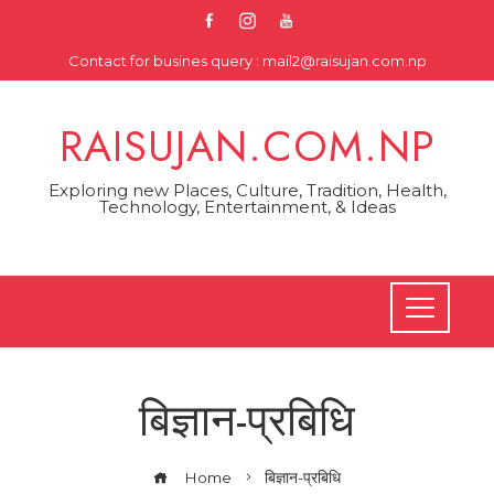
Skip
to
Contact for busines query : mail2@raisujan.com.np
content
RAISUJAN.COM.NP
Exploring new Places, Culture, Tradition, Health,
Technology, Entertainment, & Ideas
बिज्ञान-प्रबिधि
Home
बिज्ञान-प्रबिधि