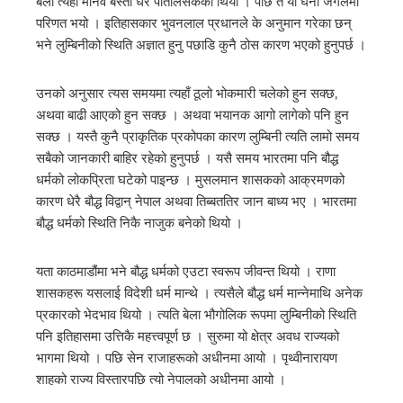
बेला त्यहाँ मानव बस्ती धेरै पातलिसकेको थियो । पछि त यो घना जंगलमा
परिणत भयो । इतिहासकार भुवनलाल प्रधानले के अनुमान गरेका छन्
भने लुम्बिनीको स्थिति अज्ञात हुनु पछाडि कुनै ठोस कारण भएको हुनुपर्छ ।
उनको अनुसार त्यस समयमा त्यहाँ ठूलो भोकमारी चलेको हुन सक्छ,
अथवा बाढी आएको हुन सक्छ । अथवा भयानक आगो लागेको पनि हुन
सक्छ । यस्तै कुनै प्राकृतिक प्रकोपका कारण लुम्बिनी त्यति लामो समय
सबैको जानकारी बाहिर रहेको हुनुपर्छ । यसै समय भारतमा पनि बौद्ध
धर्मको लोकप्रिता घटेको पाइन्छ । मुसलमान शासकको आक्रमणको
कारण धेरै बौद्ध विद्वान् नेपाल अथवा तिब्बततिर जान बाध्य भए । भारतमा
बौद्ध धर्मको स्थिति निकै नाजुक बनेको थियो ।
यता काठमाडौंमा भने बौद्ध धर्मको एउटा स्वरूप जीवन्त थियो । राणा
शासकहरू यसलाई विदेशी धर्म मान्थे । त्यसैले बौद्ध धर्म मान्नेमाथि अनेक
प्रकारको भेदभाव थियो । त्यति बेला भौगोलिक रूपमा लुम्बिनीको स्थिति
पनि इतिहासमा उत्तिकै महत्त्वपूर्ण छ । सुरुमा यो क्षेत्र अवध राज्यको
भागमा थियो । पछि सेन राजाहरूको अधीनमा आयो । पृथ्वीनारायण
शाहको राज्य विस्तारपछि त्यो नेपालको अधीनमा आयो ।