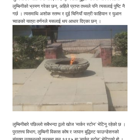
लुम्बिनीको भ्रमण गरेका छन्, अहिले प्राप्त तथ्यले पनि त्यसलाई पुष्टि नै
गर्छ । त्यसमाथि अशोक स्तम्भ र दुई चिनियाँ यात्री फाहियान र युआन
च्वाङको यात्रा वर्णनले यसलाई थप आधार दिएका छन् ।
लुम्बिनीबारे पछिल्लो सबैभन्दा ठूलो खोज ‘मार्कर स्टोन’ भेटिनु रहेको छ ।
पुरातत्त्व विभाग, लुम्बिनी विकास कोष र जापान बुद्धिस्ट फाउन्डेसनको
संयुक्त उत्खनन्को क्रममा सन् १९९५ मा ‘मार्कर स्टोन’ भेटिएको हो ।