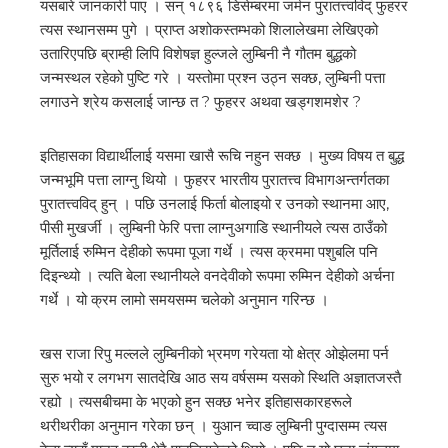
यसबारे जानकारी पाए । सन् १८९६ डिसेम्बरमा जर्मन पुरातत्त्वविद् फुहरर
त्यस स्थानसम्म पुगे । प्राप्त अशोकस्तम्भको शिलालेखमा लेखिएको
उतारिएपछि ब्राम्ही लिपि विशेषज्ञ हुल्जले लुम्बिनी नै गौतम बुद्धको
जन्मस्थल रहेको पुष्टि गरे । यस्तोमा प्रश्न उठ्न सक्छ, लुम्बिनी पत्ता
लगाउने श्रेय कसलाई जान्छ त ? फुहरर अथवा खड्गशमशेर ?
इतिहासका विद्यार्थीलाई यसमा खासै रूचि नहुन सक्छ । मुख्य विषय त बुद्ध
जन्मभूमि पत्ता लाग्नु थियो । फुहरर भारतीय पुरातत्त्व विभागअन्तर्गतका
पुरातत्त्वविद् हुन् । पछि उनलाई फिर्ता बोलाइयो र उनको स्थानमा आए,
पीसी मुखर्जी । लुम्बिनी फेरि पत्ता लाग्नुअगाडि स्थानीयले त्यस ठाउँको
मूर्तिलाई रुम्मिन देहीको रूपमा पूजा गर्थे । त्यस क्रममा पशुबलि पनि
दिइन्थ्यो । त्यति बेला स्थानीयले वनदेवीको रूपमा रुम्मिन देहीको अर्चना
गर्थे । यो क्रम लामो समयसम्म चलेको अनुमान गरिन्छ ।
खस राजा रिपु मल्लले लुम्बिनीको भ्रमण गरेयता यो क्षेत्र ओझेलमा पर्न
सुरु भयो र लगभग सातदेखि आठ सय वर्षसम्म यसको स्थिति अज्ञातजस्तै
रह्यो । त्यसबीचमा के भएको हुन सक्छ भनेर इतिहासकारहरूले
थरीथरीका अनुमान गरेका छन् । युआन च्वाङ लुम्बिनी पुग्दासम्म त्यस