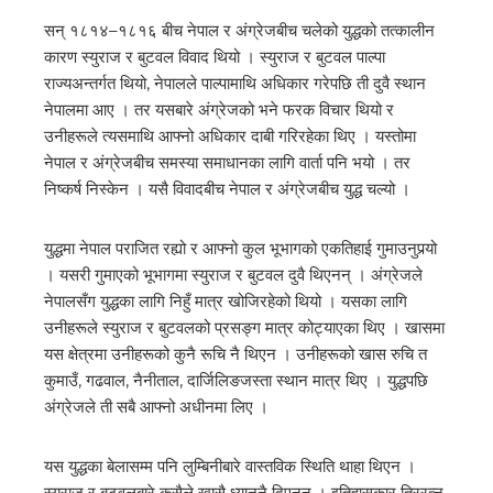
सन् १८१४–१८१६ बीच नेपाल र अंग्रेजबीच चलेको युद्धको तत्कालीन
कारण स्युराज र बुटवल विवाद थियो । स्युराज र बुटवल पाल्पा
राज्यअन्तर्गत थियो, नेपालले पाल्पामाथि अधिकार गरेपछि ती दुवै स्थान
नेपालमा आए । तर यसबारे अंग्रेजको भने फरक विचार थियो र
उनीहरूले त्यसमाथि आफ्नो अधिकार दाबी गरिरहेका थिए । यस्तोमा
नेपाल र अंग्रेजबीच समस्या समाधानका लागि वार्ता पनि भयो । तर
निष्कर्ष निस्केन । यसै विवादबीच नेपाल र अंग्रेजबीच युद्ध चल्यो ।
युद्धमा नेपाल पराजित रह्यो र आफ्नो कुल भूभागको एकतिहाई गुमाउनुपर्‍यो
। यसरी गुमाएको भूभागमा स्युराज र बुटवल दुवै थिएनन् । अंग्रेजले
नेपालसँग युद्धका लागि निहुँ मात्र खोजिरहेको थियो । यसका लागि
उनीहरूले स्युराज र बुटवलको प्रसङ्ग मात्र कोट्याएका थिए । खासमा
यस क्षेत्रमा उनीहरूको कुनै रूचि नै थिएन । उनीहरूको खास रुचि त
कुमाउँ, गढवाल, नैनीताल, दार्जिलिङजस्ता स्थान मात्र थिए । युद्धपछि
अंग्रेजले ती सबै आफ्नो अधीनमा लिए ।
यस युद्धका बेलासम्म पनि लुम्बिनीबारे वास्तविक स्थिति थाहा थिएन ।
स्युराज र बुटवलबारे कसैले खासै ध्याननै दिएनन् । इतिहासकार त्रिरत्न