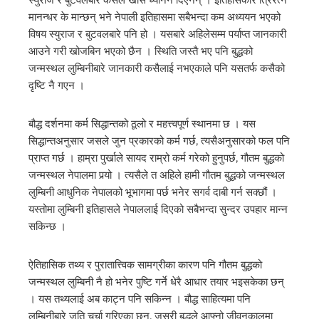
मानन्धर के मान्छन् भने नेपाली इतिहासमा सबैभन्दा कम अध्ययन भएको
विषय स्युराज र बुटवलबारे पनि हो । यसबारे अहिलेसम्म पर्याप्त जानकारी
आउने गरी खोजबिन भएको छैन । स्थिति जस्तै भए पनि बुद्धको
जन्मस्थल लुम्बिनीबारे जानकारी कसैलाई नभएकाले पनि यसतर्फ कसैको
दृष्टि नै गएन ।
बौद्ध दर्शनमा कर्म सिद्धान्तको ठूलो र महत्त्वपूर्ण स्थानमा छ । यस
सिद्धान्तअनुसार जसले जुन प्रकारको कर्म गर्छ, त्यसैअनुसारको फल पनि
प्राप्त गर्छ । हाम्रा पुर्खाले सायद राम्रो कर्म गरेको हुनुपर्छ, गौतम बुद्धको
जन्मस्थल नेपालमा पर्‍यो । त्यसैले त अहिले हामी गौतम बुद्धको जन्मस्थल
लुम्बिनी आधुनिक नेपालको भूभागमा पर्छ भनेर सगर्व दाबी गर्न सक्छौं ।
यस्तोमा लुम्बिनी इतिहासले नेपाललाई दिएको सबैभन्दा सुन्दर उपहार मान्न
सकिन्छ ।
ऐतिहासिक तथ्य र पुरातात्त्विक सामग्रीका कारण पनि गौतम बुद्धको
जन्मस्थल लुम्बिनी नै हो भनेर पुष्टि गर्ने धेरै आधार तयार भइसकेका छन्
। यस तथ्यलाई अब काट्न पनि सकिन्न । बौद्ध साहित्यमा पनि
लुम्बिनीबारे जति चर्चा गरिएका छन्, जसरी बुद्धले आफ्नो जीवनकालमा