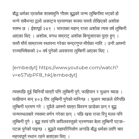
बौद्ध धर्मका प्रवर्तक शाक्यमुनि गौतम बुद्धको जन्म लुम्बिनीमा भएको हो
भन्ने सबैभन्दा ठूलो अकाट्य प्रमाणका रूपमा यस्तो लेखिएको अशोक
स्तम्भ छ । ईशापूर्व २४९ । भारतका महान् राजा अशोक त्यस वर्ष लुम्बिनी
आएका थिए । अशोक, मगध सम्राट् अशोक बिन्दुसारका पुत्र हुन् ।
यस्तै मौर्य साम्राज्य स्थापना गरेका चन्द्रगुप्त मौर्यका नाति । उनी आफ्नो
राज्याभिषेकको २० वर्ष पुगेको अवसरमा लुम्बिनी आएका थिए ।
[embedyt] https://www.youtube.com/watch?
v=e57VpPF8_hk[/embedyt]
त्यसपछि दुई चिनियाँ यात्री पनि लुम्बिनी पुगे, फाहियान र युआन च्वाङ ।
फाहियान सन् ४०३ तिर लुम्बिनी पुगेको मानिन्छ । युआन च्वाङले धेरैपछि
लुम्बिनी भ्रमण गरे । दुवैले आफ्नो यात्रा विवरण छाडेका छन् र बुद्ध
जन्मस्थलबारे त्यसमा वर्णन गरेका छन् । पछि खस राजा रिपु मल्ल पनि
लुम्बिनी पुगे । बुद्ध स्वयं पनि कपिलवस्तुको भ्रमणका बेला लुम्बिनी पटक–
पटक पुगेको पाइन्छ । बुद्धले महापरिनिर्वाण अगाडि बौद्ध धर्मका लागि चार
महत्त्वपूर्ण स्थान रहने बताएका थिए ।