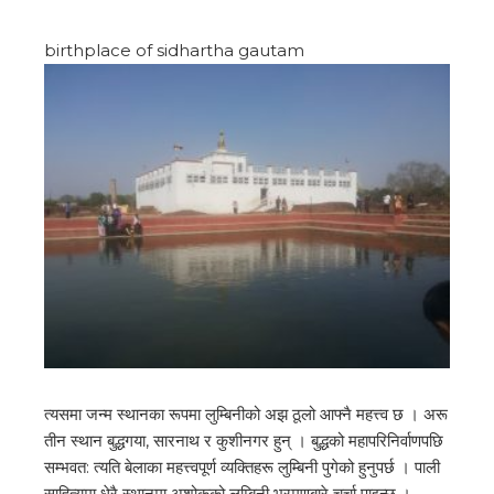
birthplace of sidhartha gautam
त्यसमा जन्म स्थानका रूपमा लुम्बिनीको अझ ठूलो आफ्नै महत्त्व छ । अरू
तीन स्थान बुद्धगया, सारनाथ र कुशीनगर हुन् । बुद्धको महापरिनिर्वाणपछि
सम्भवत: त्यति बेलाका महत्त्वपूर्ण व्यक्तिहरू लुम्बिनी पुगेको हुनुपर्छ । पाली
साहित्यमा धेरै स्थानमा अशोकको लुम्बिनी भ्रमणबारे चर्चा पाइन्छ ।