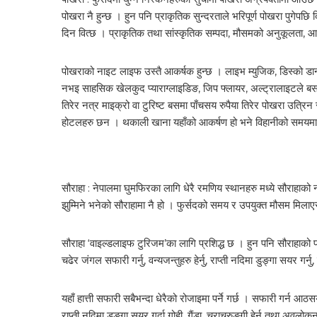
पोखरा नै हुन्छ । हुन पनि प्राकृतिक सुन्दरताले भरिपूर्ण पोखरा पुगेपछि
दिन वित्छ । प्राकृतिक तथा सांस्कृतिक सम्पदा, मौसमको अनुकूलता, आ
पोखराको नाइट लाइफ उस्तै आकर्षक हुन्छ । लाइभ म्युजिक, डिस्को डा
नभइ साहसिक खेलकुद प्याराग्लाइडिङ, जिप फ्लायर, अल्ट्रालाइटले ब
तिरेर नत्र माइक्रो वा टुरिष्ट बसमा पाँचसय रुपैया तिरेर पोखरा उत्
होटलहरु छन । थकाली खाना यहाँको आकर्षण हो भने विहानीको समयमा विन
सौराहा : नेपालमा घुमफिरका लागि धेरै रमणिय स्थानहरु मध्ये सौराहाक
झुम्मिने भनेको सौराहामा नै हो । फुर्सदको समय र उपयुक्त मौसम मिलाएर 
सौराहा ‘वाइल्डलाइफ टुरिजम’का लागि प्रशिद्ध छ । हुन पनि सौराहाको पर
चढेर जंगल सफारी गर्नु, वन्यजन्तुहरु हेर्नु, राप्ती नदिमा डुङ्गा सयर गर्न
यहाँ हात्ती सफारी सबैभन्दा धेरैको रोजाइमा पर्ने गर्छ । सफारी गर्न आठस
राप्ती नदिमा डुङ्गा सयर गर्दा गोही, गैंडा, चराचुरुङ्गी हेर्न तथा अवलोक