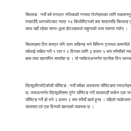
चित्लाङ : नयाँ वर्ष मनाउन नजिकको गन्तव्य रोज्नेहरूका लागि मकवान
पन्छाउँदै थानकोटबाट मात्र १४ किलोमिटरको बस यात्रापछि चित्लाङ 
साथ यहाँ रहेका साना–ठूला होटलहरूले पाहुनाको भव्य स्वागत गर्छन् ।
चित्लाङमा टिम बनाएर पनि जान सकिन्छ भने विभिन्न ट्राभल कम्पनीले त
वर्षलाई लक्षित गरी १ रात र २ दिनका लागि ३ हजार ५ सय रुपैयाँको प
बास तथा खानापिन समावेश छ । यो प्याकेजअन्तर्गत प्रत्येक दिन था
त्रिशूलीरभोटेकोसी र्याफ्टिङ : नयाँ वर्षका अवसरमा र्याफ्टिङमा रमाउन
छ, जसअन्तर्गत त्रिशूलीसम्म पुगेर र्याफ्टिङ गरी काठमाडौं फर्कन एक जनाल
र्याफ्टिङ गर्ने हो भने २ हजार २ सय रुपैयाँ खर्च हुन्छ । पहिलो प्याके
यातायात एवं एक दिनको खानाको व्यवस्था छ ।