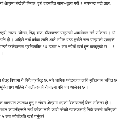
। यो क्षेत्रमा चंखेली हिमाल, दुधे दहसहित साना–ठूला गरी १ सयभन्दा बढी ताल,
सेतो कस्तूरी, नाउर, घोरल, गिद्ध, बाज, चीलजस्ता पशुपन्छी अवलोकन गर्न सकिन्छ । यो
ार पनि हो । अहिले नयाँ वर्षका लागि आर्ट समिट एन्ड टुर्सले रारा यात्राको एकहप्ते
ान्डौं फर्कंदासम्म प्रतिव्यक्ति १६ हजार ५ सय रुपैयाँ खर्च हुने बताइएको छ । ६
छ ।
ेत्र विश्वमा नै निकै प्रसिद्ध छ, भने धार्मिक पर्यटकका लागि मुक्तिनाथ चर्चित छ
म–मुक्तिनाथ अहिले नेपालीहरूको रोजाइमा पनि पर्न थालेको छ ।
तायात उपलब्ध हुनु र संचार क्षेत्रमा भएको बिकासलाई लिन सकिन्छ हो ।
ाभल कम्पनीहरूले नयाँ वर्षका लागि जारी गरेको प्याकेजलाई निकै सस्तो मानिएको
सय रुपैयाँजति खर्च गर्नुपर्छ ।