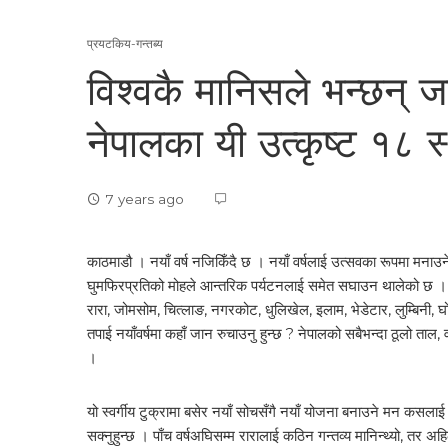
प्रयटकिय-गन्तब्य
विश्वकै मानिसले भन्छन् जन
नेपालका यी उत्कृष्ट १८ 
7 years ago
काठमाडौ । नयाँ वर्ष नजिकिँदै छ । नयाँ वर्षलाई उत्सवका रूपमा मनाउ
घुमफिरप्रतिको मोहले आन्तरिक पर्यटनलाई समेत सघाउन थालेको छ । नया
रारा, जोमसोम, चित्लाङ, नगरकोट, धुलिखेल, इलाम, भेडेटार, लुम्बिनी,
तपाई नयाँवर्षमा कहाँ जान रुचाउनु हुन्छ ? नेपालको सबैभन्दा ठूलो त
।
यो स्वर्गीय टुक्रामा बसेर नयाँ सोचसँगै नयाँ योजना बनाउने मन कसलाई ह
सक्नुहुन्छ । पाँच वर्षअघिसम्म रारालाई कठिन गन्तव्य मानिन्थ्यो, तर अ