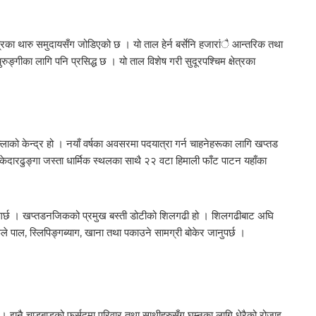
त्रका थारु समुदायसँग जोडिएको छ । यो ताल हेर्न बर्सेनि हजारांै आन्तरिक तथा
ाचुरुङ्गीका लागि पनि प्रसिद्ध छ । यो ताल विशेष गरी सुदूरपश्चिम क्षेत्रका
्लाको केन्द्र हो । नयाँ वर्षका अवसरमा पदयात्रा गर्न चाहनेहरूका लागि खप्तड
, केदारढुङ्गा जस्ता धार्मिक स्थलका साथै २२ वटा हिमाली फाँट पाटन यहाँका
षित गर्छ । खप्तडनजिकको प्रमुख बस्ती डोटीको शिलगढी हो । शिलगढीबाट अघि
े पाल, स्लिपिङ्गब्याग, खाना तथा पकाउने सामग्री बोकेर जानुपर्छ ।
छ । झनै चाडबाडको फुर्सदमा परिवार तथा साथीहरुसँग घुम्नका लागि धेरैको रोजाइ