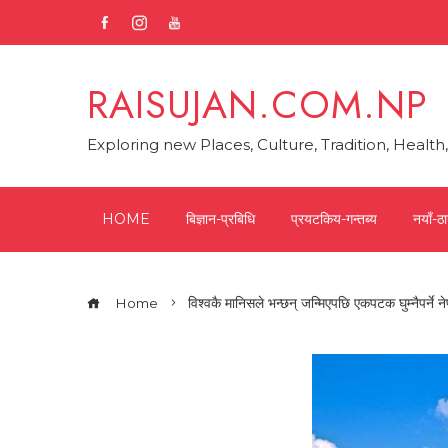
Skip
to
content
RAISUJAN.COM.NP
Exploring new Places, Culture, Tradition, Healt
HOME
बिज्ञान-प्रबिधि
प्रयटकिय-गन्तब्य
नयाँ-ठा
Home
विश्वकै मानिसले भन्छन् जन्मिएपछि एकपटक घुम्नैपर्ने 