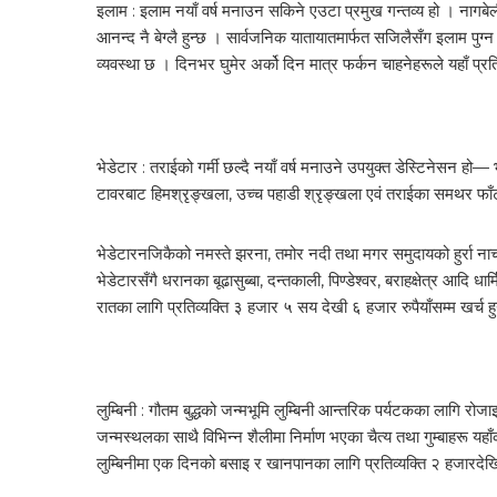
इलाम : इलाम नयाँ वर्ष मनाउन सकिने एउटा प्रमुख गन्तव्य हो । नागबेली 
आनन्द नै बेग्लै हुन्छ । सार्वजनिक यातायातमार्फत सजिलैसँग इलाम पु
व्यवस्था छ । दिनभर घुमेर अर्को दिन मात्र फर्कन चाहनेहरूले यहाँ प्रतिव
भेडेटार : तराईको गर्मी छल्दै नयाँ वर्ष मनाउने उपयुक्त डेस्टिनेसन हो—
टावरबाट हिमश्रृङ्खला, उच्च पहाडी श्रृङ्खला एवं तराईका समथर फाँ
भेडेटारनजिकैको नमस्ते झरना, तमोर नदी तथा मगर समुदायको हुर्रा नाच
भेडेटारसँगै धरानका बूढासुब्बा, दन्तकाली, पिण्डेश्वर, बराहक्षेत्र आद
रातका लागि प्रतिव्यक्ति ३ हजार ५ सय देखी ६ हजार रुपैयाँसम्म खर्च 
लुम्बिनी : गौतम बुद्धको जन्मभूमि लुम्बिनी आन्तरिक पर्यटकका लागि रोजाइक
जन्मस्थलका साथै विभिन्न शैलीमा निर्माण भएका चैत्य तथा गुम्बाहरू यहाँक
लुम्बिनीमा एक दिनको बसाइ र खानपानका लागि प्रतिव्यक्ति २ हजारदेखि