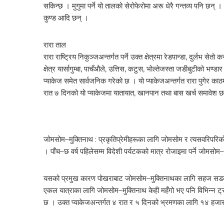
सकिन्छ । मुगुमा पर्ने यो तालको सेरोफेरोमा अरू धेरै गन्तव्य पनि छन् 
कुण्ड आदि छन् ।
रारा ताल
रारा राष्ट्रिय निकुञ्जअन्तर्गत पर्ने उक्त क्षेत्रमा रेडपान्डा, दुर्लभ 
क्षेत्र यार्सागुम्बा, पाचँऔले, उत्तिस, कटुस, भोल्तेजस्ता जडीबुटीको भण्ड
प्याकेज समेत सार्वजनिक गरेको छ । यो प्याकेजअन्तर्गत रारा पुगेर काठम
रात ७ दिनको यो प्याकेजमा यातायात, खानपान तथा बास खर्च समावेश 
जोमसोम–मुक्तिनाथ : प्रकृतिप्रेमीहरूका लागि जोमसोम र त्यसवरिपरिको क्ष
। पाँच–छ वर्ष पहिलेसम्म विदेशी पर्यटकको मात्र रोजाइमा पर्ने जोमसो
यसको प्रमुख कारण पोखराबाट जोमसोम–मुक्तिनाथका लागि सहज सडक या
एकल यात्राका लागि जोमसोम–मुक्तिनाथ केही महँगो भए पनि विभिन्न ट्र
छ । उक्त प्याकेजअन्तर्गत ४ रात र ५ दिनको भ्रमणका लागि १४ हजार ५ 