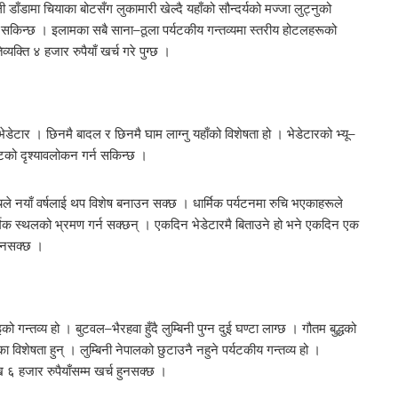
डाँडामा चियाका बोटसँग लुकामारी खेल्दै यहाँको सौन्दर्यको मज्जा लुट्नुको
ग्न सकिन्छ । इलामका सबै साना–ठूला पर्यटकीय गन्तव्यमा स्तरीय होटलहरूको
्यक्ति ४ हजार रुपैयाँ खर्च गरे पुग्छ ।
 भेडेटार । छिनमै बादल र छिनमै घाम लाग्नु यहाँको विशेषता हो । भेडेटारको भ्यू–
टको दृश्यावलोकन गर्न सकिन्छ ।
ले नयाँ वर्षलाई थप विशेष बनाउन सक्छ । धार्मिक पर्यटनमा रुचि भएकाहरूले
ि धार्मिक स्थलको भ्रमण गर्न सक्छन् । एकदिन भेडेटारमै बिताउने हो भने एकदिन एक
हुनसक्छ ।
ो गन्तव्य हो । बुटवल–भैरहवा हुँदै लुम्बिनी पुग्न दुई घण्टा लाग्छ । गौतम बुद्धको
ा विशेषता हुन् । लुम्बिनी नेपालको छुटाउनै नहुने पर्यटकीय गन्तव्य हो ।
 ६ हजार रुपैयाँसम्म खर्च हुनसक्छ ।