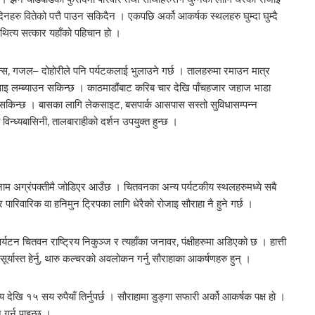
 दिनहरु वितेको पत्तै पाउन सकिदैन । एकपछि अर्को आकर्षक स्थलहरु घुम्दा घुम्दै
थित्य सत्कार यहाँको पहिचान हो ।
न्स, गजल– दोहोरीले पनि पर्यटकलाई भुलाउने गर्छ । तालहरुमा रमाउन मात्र
साइ लम्ब्याउन सकिन्छ । काठमाडौंबाट करिब चार देखि पाँचहजार जहाज भाडा
रिन सकिन्छ । बासका लागि लेकसाइट, बसपार्क आसपास सस्तो सुविधासम्पन्न
्ध्यबासिनी, तालबाराहीको दर्शन उपयुक्त हुन्छ ।
ो नाम अग्रंपक्तीमै जोडिएर आउँछ । चितवनका अन्य पर्यटकीय स्थलहरुमध्ये सबै
पारिवारिक वा हनिमुन ट्रिपका लागि धेरैको रोजाइ सौराहा नै हुने गर्छ ।
्यटन चितवन राष्ट्रिय निकुञ्ज र त्यहाँका जनावर, पंक्षीहरुमा अडिएको छ । हात्ती
ु, सूर्यास्त हेर्नु, थारु कल्चरको अवलोकन गर्नु सौराहाका आकर्षणहरु हुन् ।
य देखि १५ सय रुपैयाँ तिर्नुपर्छ । सौराहामा डुङ्गा सफारी अर्को आकर्षक पक्ष हो ।
न गर्न पाइन्छ ।