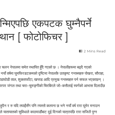
्मिएपछि एकपटक घुम्नैपर्ने
स्थान [ फोटोफिचर ]
2 Mins Read
ने चलन नेपालमा समेत स्थापित हुँदै गएको छ । नेपालीहरूमा बढ्दै गएको
ँ वर्षमा घुमफिरडटकमको दृष्टिमा नेपालकै उतकृष्ट गन्तब्यहरु पोखरा, सौराहा,
 घोडाघोडी ताल, शुक्लाफाँटा, खप्तड आदि प्रमुख गन्तब्यहरु पर्न सफल भएकाछन् ।
ाल, वरपर जंगल तथा चरा–चुरुङ्गीको चिरबिरले जो–कसैलाई स्वर्गको आभास दिलाउँछ
ुदैन र रु यदि तपाईंसँग पनि त्यस्तो कल्पना छ भने नयाँ वर्ष रारा घुमेर मनाउन
हिले यातायातको सुविधाले काठमाडौंबाट दुई दिनको यात्रापछि रारा सजिलै पुग्न