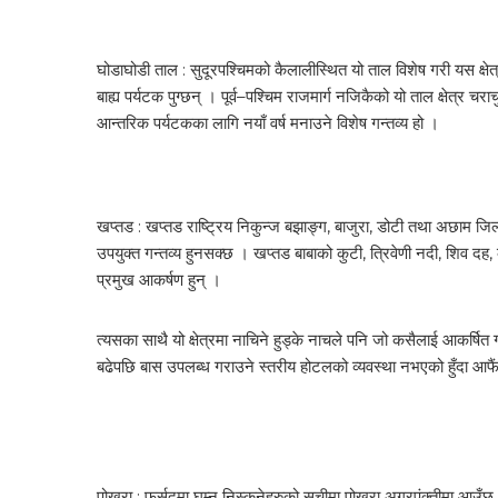
घोडाघोडी ताल : सुदूरपश्चिमको कैलालीस्थित यो ताल विशेष गरी यस क्षे
बाह्य पर्यटक पुग्छन् । पूर्व–पश्चिम राजमार्ग नजिकैको यो ताल क्षेत्र चर
आन्तरिक पर्यटकका लागि नयाँ वर्ष मनाउने विशेष गन्तव्य हो ।
खप्तड : खप्तड राष्ट्रिय निकुन्ज बझाङ्ग, बाजुरा, डोटी तथा अछाम जिल
उपयुक्त गन्तव्य हुनसक्छ । खप्तड बाबाको कुटी, त्रिवेणी नदी, शिव दह
प्रमुख आकर्षण हुन् ।
त्यसका साथै यो क्षेत्रमा नाचिने हुड्के नाचले पनि जो कसैलाई आकर्
बढेपछि बास उपलब्ध गराउने स्तरीय होटलको व्यवस्था नभएको हुँदा आफैंल
पोखरा : फुर्सदमा घुम्न निस्कनेहरुको सुचीमा पोखरा अग्रपंक्तीमा आउँ